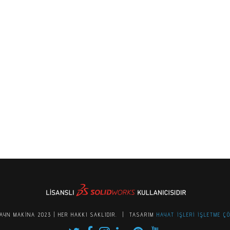
YN MAKINA 2023 | HER HAKKI SAKLIDIR. | TASARIM
HAYAT İŞLERI İŞLETME Ç