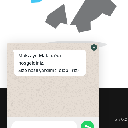
Hide
Makzayn Makina'ya
WhatsApp
hoşgeldiniz.
Form
Size nasıl yardımcı olabiliriz?
© MAKZA