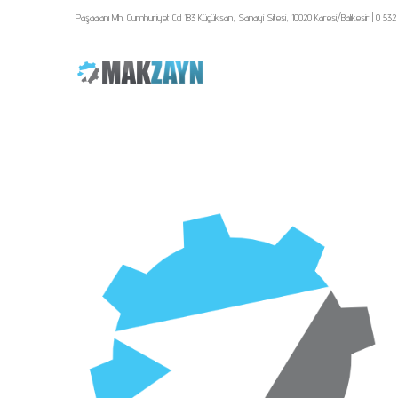
Paşaalanı Mh. Cumhuriyet Cd 183 Küçüksan, Sanayi Sitesi, 10020 Karesi/Balıkesir | 0 532