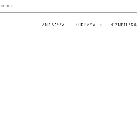
 486 91 37
ANASAYFA
KURUMSAL
HIZMETLERI