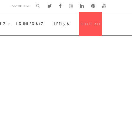
0 532 486 91 37
MIZ
ÜRÜNLERIMIZ
İLETIŞIM
TEKLİF AL!